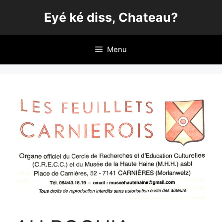
Aller
Eyé ké diss, Chateau?
au
contenu
Menu