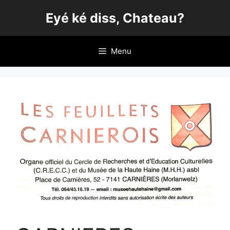
Aller
Eyé ké diss, Chateau?
au
contenu
Menu