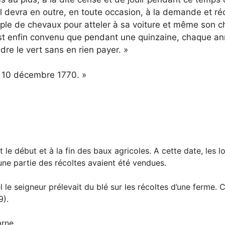
 devra en outre, en toute occasion, à la demande et réquis
ple de chevaux pour atteler à sa voiture et même son char
est enfin convenu que pendant une quinzaine, chaque ann
dre le vert sans en rien payer. »
e 10 décembre 1770. »
le début et à la fin des baux agricoles. A cette date, les l
une partie des récoltes avaient été vendues.
l le seigneur prélevait du blé sur les récoltes d’une ferme. C
9).
arne.