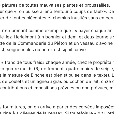
les pâtures de toutes mauvaises plantes et broussailles, il
 que « l’on puisse aller à l’entour à coups de faulx». D
rver de toutes piécentes et chemins inusités sans en perm
nt, n’en prenant comme exemple que : « payer chaque ann
e-lez-Herlaimont (un bonnier et demi et deux journels se
ecette de la Commanderie du Piéton et un vassau d’avoine
st, seigneuriales ou non » est significative.
r « franc de tous frais» chaque année, chez le propriétair
 « quatre muids (6) de froment, quatre muids de seigle,
e la mesure de Binche est bien stipulée dans le texte). 
es de poulets et un agneau gras ou cochon de lait, onze 
, contributions et impositions prévues ou non prévues, m
fournitures, on en arrive à parler des corvées imposées
cina à six lieues de la cense». Si toutefois le « dit Cott