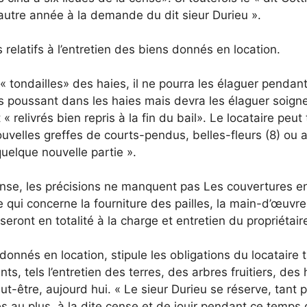
e autre année à la demande du dit sieur Durieu ».
relatifs à l’entretien des biens donnés en location.
es « tondailles» des haies, il ne pourra les élaguer pendan
s poussant dans les haies mais devra les élaguer soigne
 « relivrés bien repris à la fin du bail». Le locataire peu
ouvelles greffes de courts-pendus, belles-fleurs (8) ou 
 quelque nouvelle partie ».
se, les précisions ne manquent pas Les couvertures en pa
e qui concerne la fourniture des pailles, la main-d’œuvre
seront en totalité à la charge et entretien du propriétair
s donnés en location, stipule les obligations du locataire
nts, tels l’entretien des terres, des arbres fruitiers, de
t-être, aujourd hui. « Le sieur Durieu se réserve, tant p
s au plus, à la dite cense et de jouir pendant ce temps