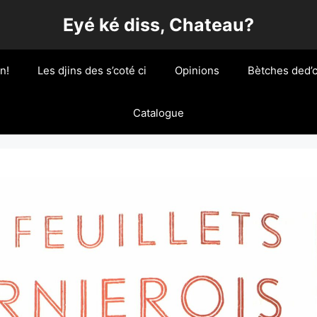
Eyé ké diss, Chateau?
n!
Les djins des s’coté ci
Opinions
Bètches ded’c
Catalogue