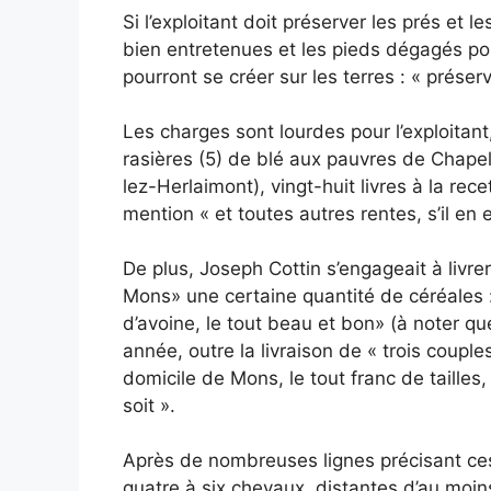
Si l’exploitant doit préserver les prés et 
bien entretenues et les pieds dégagés pour
pourront se créer sur les terres : « prése
Les charges sont lourdes pour l’exploita
rasières (5) de blé aux pauvres de Chapell
lez-Herlaimont), vingt-huit livres à la r
mention « et toutes autres rentes, s’il en e
De plus, Joseph Cottin s’engageait à livre
Mons» une certaine quantité de céréales :
d’avoine, le tout beau et bon» (à noter qu
année, outre la livraison de « trois coupl
domicile de Mons, le tout franc de tailles
soit ».
Après de nombreuses lignes précisant ces 
quatre à six chevaux, distantes d’au moins 