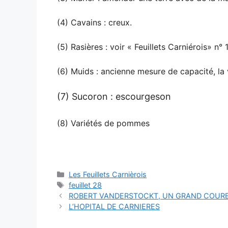
(4) Cavains : creux.
(5) Rasières : voir « Feuillets Carniérois» n°
(6) Muids : ancienne mesure de capacité, la v
(7) Sucoron : escourgeson
(8) Variétés de pommes
Catégories
Les Feuillets Carnièrois
Étiquettes
feuillet 28
ROBERT VANDERSTOCKT, UN GRAND COURE
L’HOPITAL DE CARNIERES