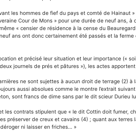
evant les hommes de fief du pays et comté de Hainaut » 
souveraine Cour de Mons » pour une durée de neuf ans, à
même « censier de résidence à la cense du Beauregard »
 neuf ans ont donc certainement été passés et la ferme
ocation et précisé leur situation et leur importance (« s
deux journels de prés et pâtures »), les actes apporten
 Carnières ne sont sujettes à aucun droit de terrage (2) à
toujours aussi absolues comme le montre l’extrait suivant
ton, sont francs de dime sans par le dit scieur Durieu lu
 les contrats stipulent que « le dit Cottin doit fumer, c
es préserver de creux et cavains (4) ; quant aux terres 
 déroger ni laisser en friches… »