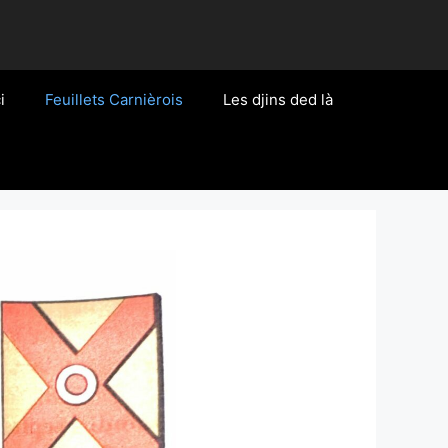
i
Feuillets Carnièrois
Les djins ded là