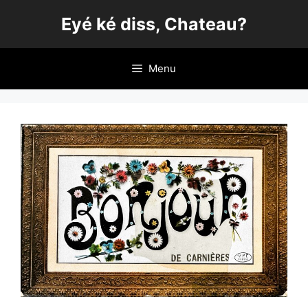
Aller
Eyé ké diss, Chateau?
au
contenu
Menu