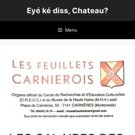
Aller
Eyé ké diss, Chateau?
au
contenu
Menu