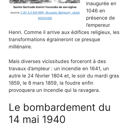
inaugurée en
Sainte Gertrude éteint l’incendie de son église
1046 en
source
C BY 4.0 KIK-IRPA, Brussels (Belgium), cliché
présence de
M025436]
l’empereur
Henri. Comme il arrive aux édifices religieux, les
transformations égraineront ce presque
millénaire.
Mais diverses vicissitudes forceront à des
travaux d’ampleur : un incendie en 1641, un
autre le 24 février 1804 et, le soir du mardi gras
1859, le 8 mars 1859, la foudre enfin
provoquera un incendie qui la ravagera.
Le bombardement du
14 mai 1940