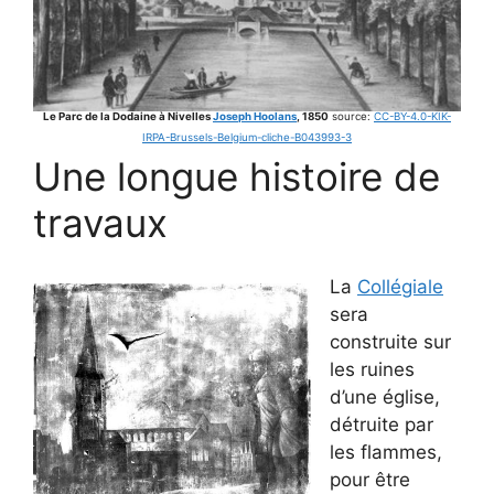
Le Parc de la Dodaine à Nivelles
Joseph Hoolans
, 1850
source:
CC-BY-4.0-KIK-
IRPA-Brussels-Belgium-cliche-B043993-3
Une longue histoire de
travaux
La
Collégiale
sera
construite sur
les ruines
d’une église,
détruite par
les flammes,
pour être