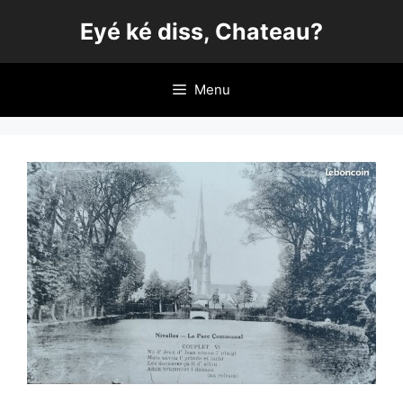
Aller
Eyé ké diss, Chateau?
au
contenu
Menu