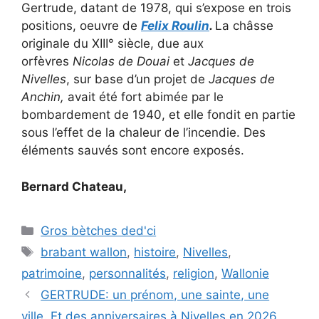
Gertrude, datant de 1978, qui s’expose en trois
positions, oeuvre de
Felix Roulin
.
La châsse
originale du XIII° siècle, due aux
orfèvres
Nicolas de Douai
et
Jacques de
Nivelles
, sur base d’un projet de
Jacques de
Anchin,
avait été fort abimée par le
bombardement de 1940, et elle fondit en partie
sous l’effet de la chaleur de l’incendie. Des
éléments sauvés sont encore exposés.
Bernard Chateau,
Catégories
Gros bètches ded'ci
Étiquettes
brabant wallon
,
histoire
,
Nivelles
,
patrimoine
,
personnalités
,
religion
,
Wallonie
GERTRUDE: un prénom, une sainte, une
ville. Et des anniversaires à Nivelles en 2026.