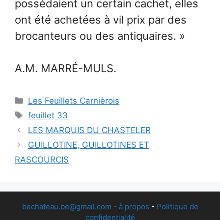
possédaient un certain cachet, elles
ont été achetées à vil prix par des
brocanteurs ou des antiquaires. »
A.M. MARRÉ-MULS.
Catégories
Les Feuillets Carnièrois
Étiquettes
feuillet 33
LES MARQUIS DU CHASTELER
GUILLOTINE, GUILLOTINES ET
RASCOURCIS
bechateau.be@gmail.com
-
à propos
-
Politique de
confidentialité