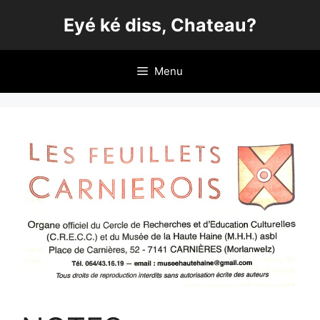
Aller
Eyé ké diss, Chateau?
au
contenu
Menu