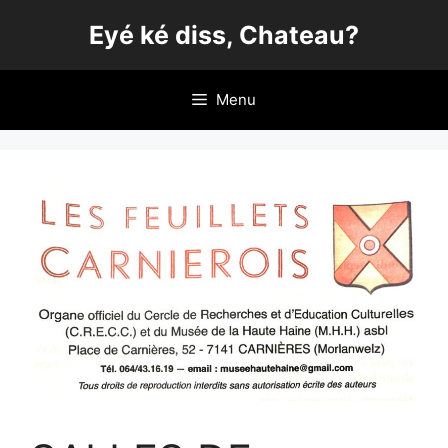
Aller
Eyé ké diss, Chateau?
au
contenu
Menu