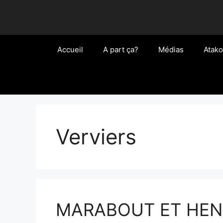
Aller
au
contenu
Accueil
A part ça?
Médias
Atako
Verviers
MARABOUT ET HENR