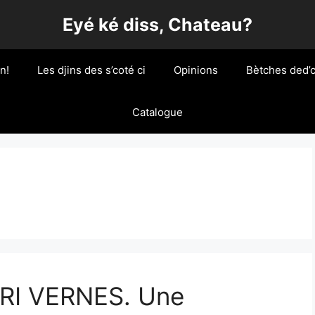
Eyé ké diss, Chateau?
n!
Les djins des s’coté ci
Opinions
Bètches ded’c
Catalogue
I VERNES. Une