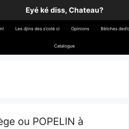
Eyé ké diss, Chateau?
n!
Les djins des s’coté ci
Opinions
Bètches ded’c
Catalogue
ge ou POPELIN à