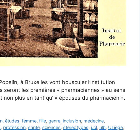
elin, à Bruxelles vont bousculer l’institution
Elles seront les premières « pharmaciennes » au sens
 Et non plus en tant qu’ « épouses du pharmacien ».
on
,
études
,
femme
,
fille
,
genre
,
inclusion
,
médecine
,
s
,
profession
,
santé
,
sciences
,
stéréotypes
,
ucl
,
ulb
,
ULiège
,