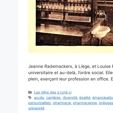
Jeanne Rademackers, à Liège, et Louise Pop
universitaire et au-delà, l’ordre social. 
plein, exerçant leur profession en office.
Catégories
Les djins des s'coté ci
Étiquettes
accès
,
carrières
,
diversité
,
égalité
,
émancipati
personnalités
,
pharmacie
,
pharmacienne
,
préjuge
université