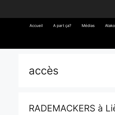
Aller
au
contenu
Accueil
A part ça?
Médias
Atako
accès
RADEMACKERS à Liè