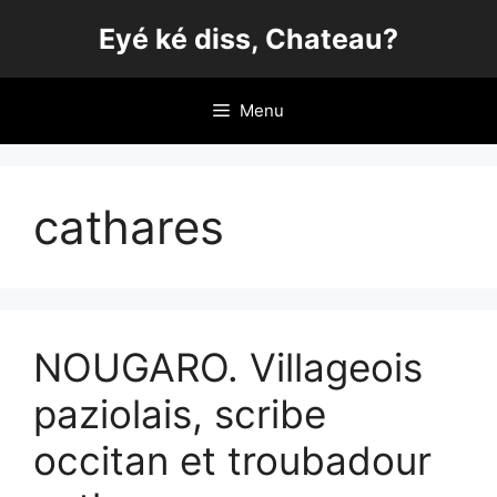
Aller
Eyé ké diss, Chateau?
au
contenu
Menu
cathares
NOUGARO. Villageois
paziolais, scribe
occitan et troubadour