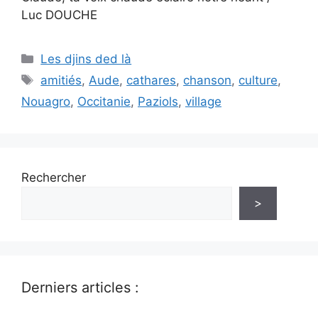
Luc DOUCHE
Catégories
Les djins ded là
Étiquettes
amitiés
,
Aude
,
cathares
,
chanson
,
culture
,
Nouagro
,
Occitanie
,
Paziols
,
village
Rechercher
>
Derniers articles :