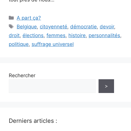
Catégories
A part ça?
Étiquettes
Belgique
,
citoyenneté
,
démocratie
,
devoir
,
droit
,
élections
,
femmes
,
histoire
,
personnalités
,
politique
,
suffrage universel
Rechercher
>
Derniers articles :