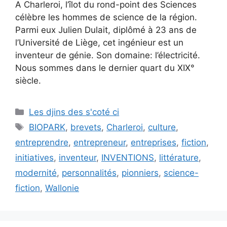
A Charleroi, l’îlot du rond-point des Sciences
célèbre les hommes de science de la région.
Parmi eux Julien Dulait, diplômé à 23 ans de
l’Université de Liège, cet ingénieur est un
inventeur de génie. Son domaine: l’électricité.
Nous sommes dans le dernier quart du XIX°
siècle.
Catégories
Les djins des s'coté ci
Étiquettes
BIOPARK
,
brevets
,
Charleroi
,
culture
,
entreprendre
,
entrepreneur
,
entreprises
,
fiction
,
initiatives
,
inventeur
,
INVENTIONS
,
littérature
,
modernité
,
personnalités
,
pionniers
,
science-
fiction
,
Wallonie