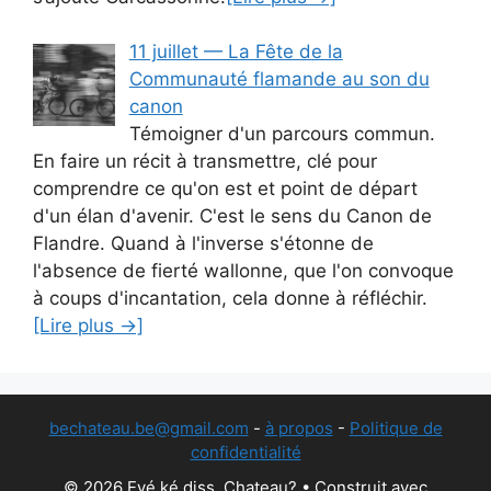
11 juillet — La Fête de la
Communauté flamande au son du
canon
Témoigner d'un parcours commun.
En faire un récit à transmettre, clé pour
comprendre ce qu'on est et point de départ
d'un élan d'avenir. C'est le sens du Canon de
Flandre. Quand à l'inverse s'étonne de
l'absence de fierté wallonne, que l'on convoque
à coups d'incantation, cela donne à réfléchir.
[Lire plus →]
bechateau.be@gmail.com
-
à propos
-
Politique de
confidentialité
© 2026 Eyé ké diss, Chateau?
• Construit avec