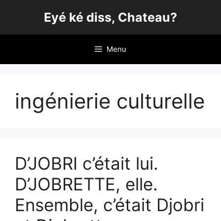
Aller
Eyé ké diss, Chateau?
au
contenu
Menu
ingénierie culturelle
D’JOBRI c’était lui.
D’JOBRETTE, elle.
Ensemble, c’était Djobri