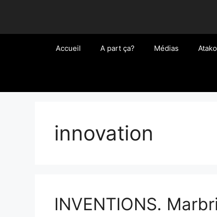
Aller
au
contenu
Accueil
A part ça?
Médias
Atako
innovation
INVENTIONS. Marbri