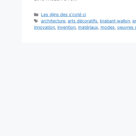
Catégories
Les djins des s'coté ci
Étiquettes
architecture
,
arts décoratifs
,
brabant wallon
,
e
innovation
,
invention
,
matériaux
,
modes
,
oeuvres 