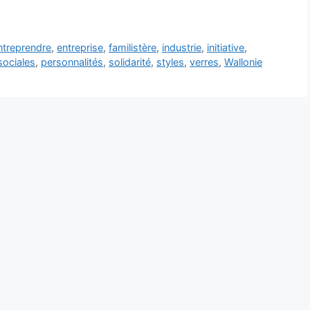
ntreprendre
,
entreprise
,
familistère
,
industrie
,
initiative
,
sociales
,
personnalités
,
solidarité
,
styles
,
verres
,
Wallonie