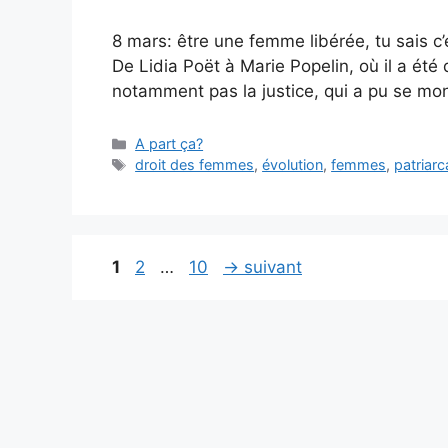
8 mars: être une femme libérée, tu sais c’e
De Lidia Poët à Marie Popelin, où il a ét
notamment pas la justice, qui a pu se mon
Catégories
A part ça?
Étiquettes
droit des femmes
,
évolution
,
femmes
,
patriarc
Page
Page
Page
1
2
…
10
→
suivant