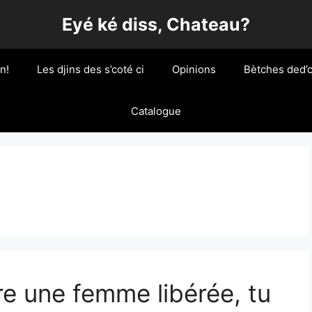
Eyé ké diss, Chateau?
n!
Les djins des s’coté ci
Opinions
Bètches ded’c
Catalogue
e une femme libérée, tu