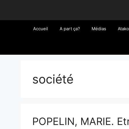
Aller
au
contenu
Accueil
A part ça?
Médias
Atako
société
POPELIN, MARIE. Etr