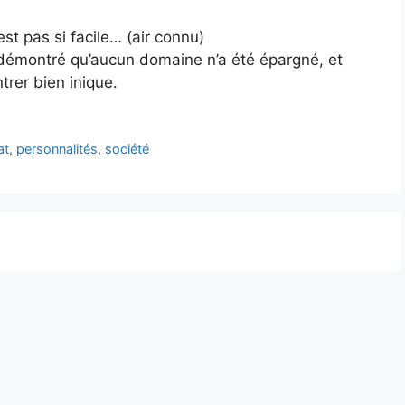
st pas si facile… (air connu)
é démontré qu’aucun domaine n’a été épargné, et
trer bien inique.
at
,
personnalités
,
société