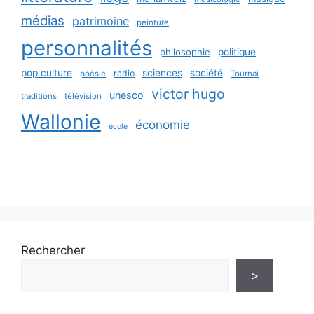
médias
patrimoine
peinture
personnalités
philosophie
politique
pop culture
sciences
société
radio
poésie
Tournai
victor hugo
unesco
traditions
télévision
Wallonie
économie
école
Rechercher
>