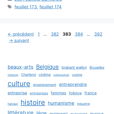
Étiquettes
feuillet 173
,
feuillet 174
Page
Page
Page
Page
Page
←
précédent
1
…
382
383
384
…
392
→
suivant
Belgique
beaux-arts
brabant wallon
Bruxelles
Charleroi
cinéma
cuisine
chanson
composition
culture
entreprendre
enseignement
entreprise
femmes
france
folklore
entreprises
histoire
humanisme
industrie
hainaut
littérature
liège
morlanwelz
musique
musicologie