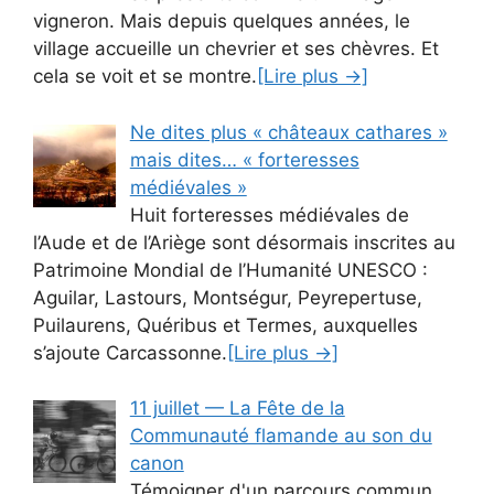
vigneron. Mais depuis quelques années, le
village accueille un chevrier et ses chèvres. Et
cela se voit et se montre.
[Lire plus →]
Ne dites plus « châteaux cathares »
mais dites… « forteresses
médiévales »
Huit forteresses médiévales de
l’Aude et de l’Ariège sont désormais inscrites au
Patrimoine Mondial de l’Humanité UNESCO :
Aguilar, Lastours, Montségur, Peyrepertuse,
Puilaurens, Quéribus et Termes, auxquelles
s’ajoute Carcassonne.
[Lire plus →]
11 juillet — La Fête de la
Communauté flamande au son du
canon
Témoigner d'un parcours commun.