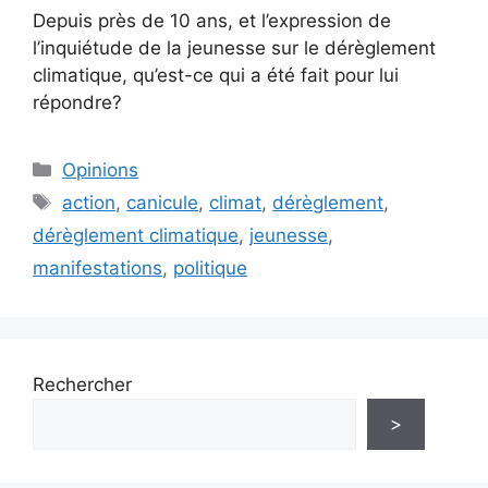
Depuis près de 10 ans, et l’expression de
l’inquiétude de la jeunesse sur le dérèglement
climatique, qu’est-ce qui a été fait pour lui
répondre?
Catégories
Opinions
Étiquettes
action
,
canicule
,
climat
,
dérèglement
,
dérèglement climatique
,
jeunesse
,
manifestations
,
politique
Rechercher
>